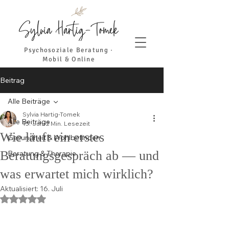
Psychosoziale Beratung ·
Mobil & Online
Beitrag
Alle Beiträge
Sylvia Hartig-Tomek
Alle Beiträge
15. Juni
2 Min. Lesezeit
Wie läuft ein erstes
Gesundheit & Wohlbefinden
Beratungsgespräch ab — und
Beratung & Therapie
was erwartet mich wirklich?
Aktualisiert:
16. Juli
Mit NaN von 5 Sternen bewertet.